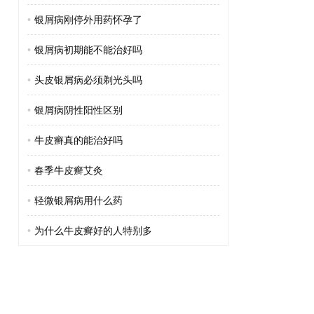
•
银屑病刚停外用药怀孕了
•
银屑病初期能不能治好吗
•
头皮银屑病必须剃光头吗
•
银屑病阴性阳性区别
•
牛皮癣真的能治好吗
•
春季牛皮癣艾灸
•
轻微银屑病用什么药
•
为什么牛皮癣好的人特别多