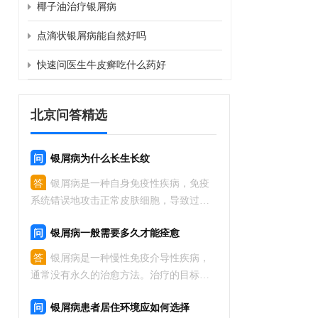
椰子油治疗银屑病
点滴状银屑病能自然好吗
快速问医生牛皮癣吃什么药好
北京问答精选
问
银屑病为什么长生长纹
答
银屑病是一种自身免疫性疾病，免疫
系统错误地攻击正常皮肤细胞，导致过度
快速的细胞生长。这种异常的细胞生长会
问
银屑病一般需要多久才能痊愈
形成斑块，并伴随着纹路的出现。产生纹
路的原因主要是由于长期的炎症反应和角
答
银屑病是一种慢性免疫介导性疾病，
质过度增生所致。然而，通过合理的
通常没有永久的治愈方法。治疗的目标是
缓解症状、控制复发和维持良好的生活质
问
银屑病患者居住环境应如何选择
量。治疗的进展因个体差异而异。大部分