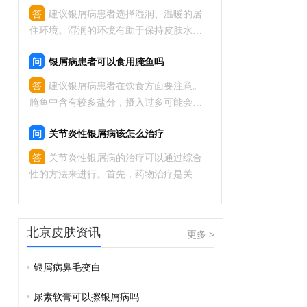
患者可能需要长期、甚至是终身的治疗。
答
建议银屑病患者选择湿润、温暖的居
很多患者可以通过药物治疗、
住环境。湿润的环境有助于保持皮肤水分
和减轻瘙痒感，可以选择使用加湿器或保
问
银屑病患者可以食用腌鱼吗
湿霜来增加室内湿度。温暖的环境有利于
促进血液循环，加速新陈代谢，建议保持
答
建议银屑病患者在饮食方面要注意。
室内23-25摄氏度的温度。此外，银
腌鱼中含有较多盐分，摄入过多可能会加
重症状。所以，建议银屑病患者适量控制
问
关节炎性银屑病该怎么治疗
腌鱼的摄入量，避免过度摄入盐分。另
外，饮食要均衡，增加摄入富含维生素、
答
关节炎性银屑病的治疗可以通过综合
蛋白质和必需脂肪酸的食物，如新鲜水
性的方法来进行。首先，药物治疗是关
果、
键，包括使用口服抗炎药、免疫调节剂和
局部药物等。其次，外用药物如激素类药
物和维生素D类药物可以减轻症状。此外，
北京皮肤资讯
更多 >
使用紫外线照射也可以减轻病情。除
•
银屑病鼻毛变白
•
尿素软膏可以擦银屑病吗