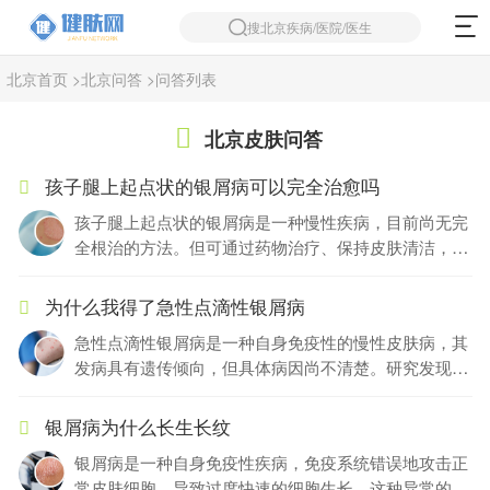
搜北京疾病/医院/医生
北京首页
>
北京问答
>
问答列表
北京皮肤问答
孩子腿上起点状的银屑病可以完全治愈吗
孩子腿上起点状的银屑病是一种慢性疾病，目前尚无完
全根治的方法。但可通过药物治疗、保持皮肤清洁，使
用温和的洗护产品，避免刺激，保持皮肤湿润等措施缓
解症状。及时就医，接受专业医生的指导和治疗也是很
为什么我得了急性点滴性银屑病
重要的。
急性点滴性银屑病是一种自身免疫性的慢性皮肤病，其
发病具有遗传倾向，但具体病因尚不清楚。研究发现，
遗传、免疫功能紊乱、环境和生活方式等因素都与疾病
的发展相关。环境压力、感染、药物、精神刺激以及免
银屑病为什么长生长纹
疫功能紊乱均可触发或加重疾病症状。因此，我们需要
银屑病是一种自身免疫性疾病，免疫系统错误地攻击正
综合分析多方面的因素来全面了解个体患病原因，并制
常皮肤细胞，导致过度快速的细胞生长。这种异常的细