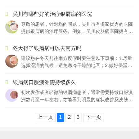
节剂和局部药物等。其次，外用药物如激素类药物和维
更加详细的个体化建议。
生素D类药物可以减轻症状。此外，使用紫外线照射也
吴川有哪些好的治疗银屑病的医院
可以减轻病情。除了药物治疗，还需要注意饮食、保持
尊敬的患者，针对您的问题，吴川市有多家优秀的医院
适当体重和进行适度锻炼等改变生活方式。最后，与医
提供银屑病的治疗服务。例如，吴川皮肤病医院拥有专
生定期复诊并积极配合治疗能有效控制疾病进展。
门的银屑病专科医生团队，凭借丰富经验和高端设备，
可以给您提供个性化的治疗方案。另外，吴川市第一人
冬天得了银屑病可以去南方吗
民医院也是一家有丰富经验的综合医院，在银屑病治疗
建议您在冬天前往南方度假时要注意以下事项：1.尽量
领域也有较高的声誉。相信通过这些医院的治疗，您可
选择湿润的气候，避免寒冷干燥的地区；2.做好保湿工
以得到有效的缓解和控制疾病的方法。请您提前咨询医
作，注意保持皮肤水分，使用温和的护肤品；3.避免过
院，了解需要预约还是挂号就诊的具体方式，以便更好
度晒太阳，适当控制阳光暴露时间；4.减少紧张和压
地获得治疗。
银屑病口服澳洲需持续多久
力，避免诱发或加重病情的因素。记住被银屑病困扰不
初次发作或者轻微的银屑病患者，通常需要持续口服澳
代表不能度假，只需注意病情控制并采取相应措施。如
洲数月至一年左右，才能看到明显的症状改善及皮肤恢
有需要，请及时咨询医生。
复。而对于严重、慢性或复发性的银屑病患者，治疗时
间可能需要更长，并且可能需要结合其他治疗方法，例
上一页
1
2
3
下一页
如外用药物或光疗等。患者在进行治疗期间需要密切关
注病情变化，并及时与医生沟通。