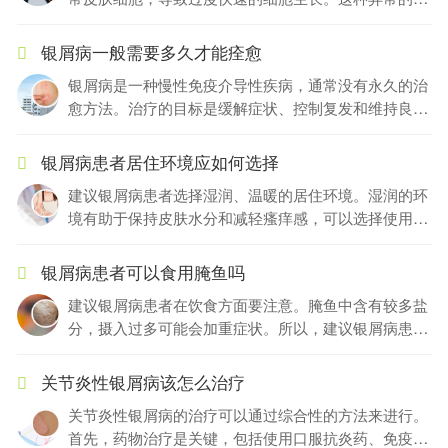
定个性化的治疗方案。
胞生长会形成斑块，并伴随着纹路的出现。产生纹路的
原因主要是由于长期的炎症反应和角质过度增生所致。
银屑病一般需要多久才能痊愈
然而，通过合理的治疗和预防措施，可以减轻纹路的出
银屑病是一种慢性免疫介导性疾病，通常没有永久的治
现。主要措施包括保持良好的皮肤湿润，避免刺激和摩
愈方法。治疗的目标是缓解症状、控制复发和维持良好
擦，避免过度揉搓皮肤，以及定期使用医生推荐的药物
的生活质量。治疗的进展因个体差异而异。大部分患者
和外用药物。此外，注意护肤品的选择，避免含有激素
可能需要长期、甚至是终身的治疗。很多患者可以通过
成分的产品，并遵循医生的建议进行治疗和护肤，有助
银屑病患者居住环境应如何选择
药物治疗、光疗、局部治疗或者生活方式改变来有效控
于改善纹路的出现，提高生活质量。
建议银屑病患者选择湿润、温暖的居住环境。湿润的环
制银屑病，减少病情发作和病情严重度。痊愈的定义多
境有助于保持皮肤水分和减轻瘙痒感，可以选择使用加
是指皮肤病变的消失或基本没有活动表现。对于每个患
湿器或保湿霜来增加室内湿度。温暖的环境有利于促进
者而言，痊愈的时间是不确定的，因此建议你与医生密
血液循环，加速新陈代谢，建议保持室内23-25摄氏度
切合作，在严密的监测下进行个体化的治疗方案。
银屑病患者可以食用腌鱼吗
的温度。此外，银屑病患者应避免干燥、寒冷的环境，
建议银屑病患者在饮食方面要注意。腌鱼中含有较多盐
如寒冷的冬天或者长时间处于空调房间。除了居住环
分，摄入过多可能会加重症状。所以，建议银屑病患者
境，合理的饮食、良好的心理状态和适当的运动也对缓
适量控制腌鱼的摄入量，避免过度摄入盐分。另外，饮
解病情有帮助。总之，银屑病患者应在湿润、温暖的环
食要均衡，增加摄入富含维生素、蛋白质和必需脂肪酸
境中生活，并注意保持良好的生活习惯，以改善症状。
关节炎性银屑病该怎么治疗
的食物，如新鲜水果、蔬菜和坚果。同时，每天保持饮
关节炎性银屑病的治疗可以通过综合性的方法来进行。
水量充足，多喝水有助于皮肤保湿和代谢废物。如果症
首先，药物治疗是关键，包括使用口服抗炎药、免疫调
状严重或者有其他疑问，建议您咨询专业的医生以获取