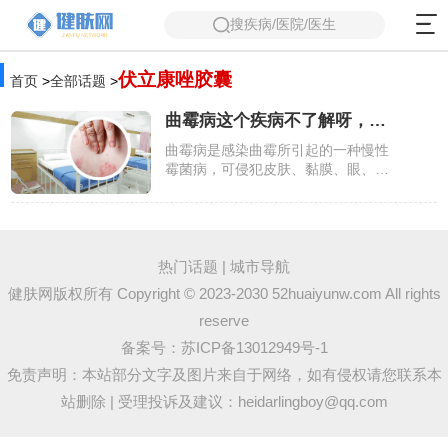
搜疾病/医院/医生
伏立康唑胶囊
首页
>
全部话题
>
曲霉病这个疾病不了解呀，我想知道下这个疾病的知识
曲霉病是感染曲霉所引起的一种慢性
霉菌病，可侵犯皮肤、黏膜、眼、外
耳道、鼻、鼻窦、支气管、肺、胃肠
道、神经系统或骨骼，严重者导致败
血症。由各种曲霉，主要是烟曲霉引
起的疾病。曲霉腐生于植物、土壤等
处，可产生大量孢子，由呼吸道进入
热门话题
|
城市导航
引起呼吸道疾患，也可引起鼻窦、眼
健肤网版权所有 Copyright © 2023-2030 52huaiyunw.com All rights
眶部感染，皮肤烧伤后可引起感染。
reserve
备案号：
苏ICP备13012949号-1
免责声明：本站部分文字及图片来自于网络，如有侵权请您联系本
站删除 | 受理投诉及建议：heidarlingboy@qq.com