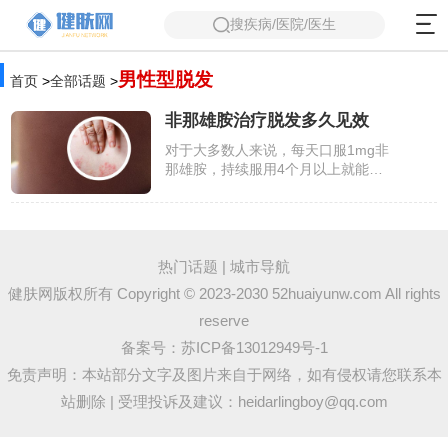
搜疾病/医院/医生
男性型脱发
首页
>
全部话题
>
非那雄胺治疗脱发多久见效
对于大多数人来说，每天口服1mg非
那雄胺，持续服用4个月以上就能看
到效果。坚持用药6个月后，就会看
到更为明显的效果。由于每位患者的
病情进展、对药物的耐受程度不同，
使用非那雄胺治疗后的效果、起效时
间等也会有差异，所以无法精确的给
热门话题
|
城市导航
出非那雄胺的见效时间，患者使用非
健肤网版权所有 Copyright © 2023-2030 52huaiyunw.com All rights
那雄胺治疗后多久可以看到效果主要
reserve
是由患者的个人体质、病情进展及对
药物的耐受程度决定的。患者在治疗
备案号：
苏ICP备13012949号-1
期间严格按照医生的诊疗建议用药，
免责声明：本站部分文字及图片来自于网络，如有侵权请您联系本
相信很快就能看到好的效果。
站删除 | 受理投诉及建议：heidarlingboy@qq.com