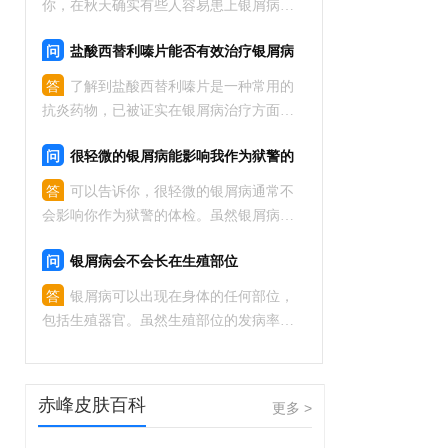
你，在秋天确实有些人容易患上银屑病。
秋天的气温变化大，空气湿度下降，容易
问
盐酸西替利嗪片能否有效治疗银屑病
引发皮肤干燥和湿疹，从而诱发或恶化银
呢
屑病。建议你平时注意保持皮肤湿润，避
答
了解到盐酸西替利嗪片是一种常用的
免寒冷干燥的环境，适当增加室内湿度，
抗炎药物，已被证实在银屑病治疗方面具
避免搔
有一定的效果。该药物能够减轻炎症反
问
很轻微的银屑病能影响我作为狱警的
应，并且可以抑制过度增生的角化细胞。
体检吗
然而，每个人的疗效可能会不同，需要医
答
可以告诉你，很轻微的银屑病通常不
生根据个体情况进行调整剂量。同时，需
会影响你作为狱警的体检。虽然银屑病是
一种常见的慢性皮肤病，但如果病情很轻
问
银屑病会不会长在生殖部位
微，通常不会对体检结果产生显著影响。
你可以继续进行体检，如果需要提前告知
答
银屑病可以出现在身体的任何部位，
医生你的银屑病情况，以便他们能够更
包括生殖器官。虽然生殖部位的发病率较
低，但确实有可能发生。如果您怀疑出现
了银屑病症状，请及时就医，皮肤病专家
可以给出明确的诊断并制定相应的治疗方
赤峰皮肤百科
更多 >
案。控制病情的方法包括外用药物、