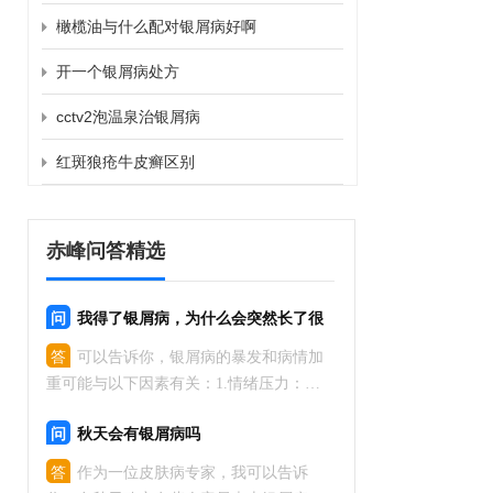
橄榄油与什么配对银屑病好啊
开一个银屑病处方
cctv2泡温泉治银屑病
红斑狼疮牛皮癣区别
赤峰问答精选
问
我得了银屑病，为什么会突然长了很
多
答
可以告诉你，银屑病的暴发和病情加
重可能与以下因素有关：1.情绪压力：精
神紧张、焦虑等情绪变化都可能导致病情
问
秋天会有银屑病吗
加重。2.环境因素：寒冷、干燥的天气、
疲劳等都可能刺激银屑病发作。3.药物或
答
作为一位皮肤病专家，我可以告诉
感染：某些药物（如β受体阻滞剂、锂等