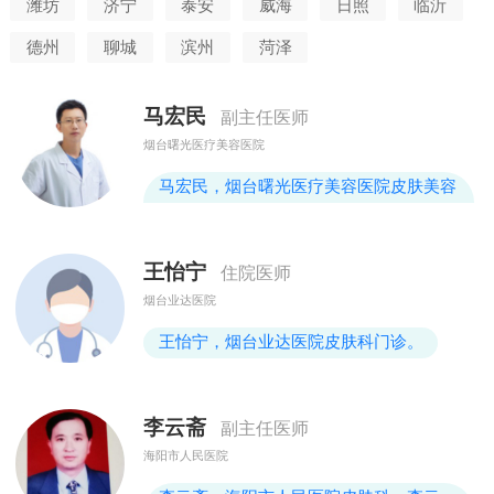
潍坊
济宁
泰安
威海
日照
临沂
德州
聊城
滨州
菏泽
马宏民
副主任医师
烟台曙光医疗美容医院
马宏民，烟台曙光医疗美容医院皮肤美容
科，副主任医师，毕业于第三军医大学，
从事激光美容行业十余年，擅长各类激光
王怡宁
住院医师
美肤，祛斑祛痘，综合年轻化改善肤
烟台业达医院
质。“吕炳奎医脉”徐乃静教授承传人；国
家名医赵芮彬院长关门弟子，张瑾教
王怡宁，烟台业达医院皮肤科门诊。
授“无痛精针刀疗法”传人。
李云斋
副主任医师
海阳市人民医院