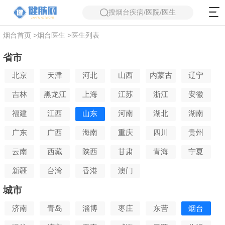
搜烟台疾病/医院/医生
烟台首页
>
烟台医生
>
医生列表
省市
北京
天津
河北
山西
内蒙古
辽宁
吉林
黑龙江
上海
江苏
浙江
安徽
福建
江西
山东
河南
湖北
湖南
广东
广西
海南
重庆
四川
贵州
云南
西藏
陕西
甘肃
青海
宁夏
新疆
台湾
香港
澳门
城市
济南
青岛
淄博
枣庄
东营
烟台