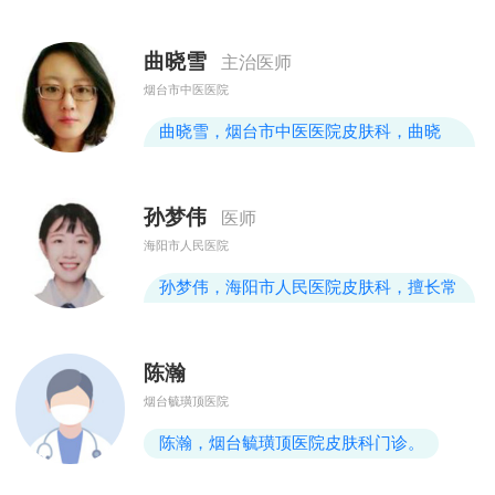
肤科副主任医师，医学硕士。山东省激光
医学会皮肤美容专业委员会委员。
曲晓雪
主治医师
烟台市中医医院
曲晓雪，烟台市中医医院皮肤科，曲晓
雪，女，中医皮肤美容硕士，主治医师，
美容主诊医师。2010年毕业于南京中医药
孙梦伟
医师
大学皮肤美容专业，毕业后于本院美容科
海阳市人民医院
工作至今。2012年先后于北京黄寺美容外
科医院激光美容中心和皮肤美容中心进修
孙梦伟，海阳市人民医院皮肤科，擅长常
学习。擅长：面部损美性皮肤病的诊疗，
见疾病的诊断和治疗。擅长医疗美容项
如痤疮、黃褐斑综合治疗，激素依赖性
目，包括痤疮、黄褐斑、敏感肌等的治
陈瀚
疗。
烟台毓璜顶医院
陈瀚，烟台毓璜顶医院皮肤科门诊。