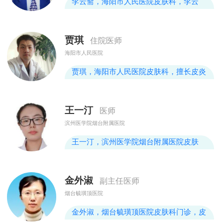
李云斋，海阳市人民医院皮肤科，李云
斋，男，副主任医师，曾任科主任，1956
年11月出生，毕业于济南军医学校，兼任
贾琪
住院医师
任烟台皮肤医学鉴定专家，烟台皮肤医学
海阳市人民医院
会委员。从事皮肤专业30年，有丰富的临
床经验。擅长对慢性荨麻疹、湿疹、真菌
贾琪，海阳市人民医院皮肤科，擅长皮炎
性皮肤病、带状疱疹后遗症、系统性红斑
湿疹、足癣体癣等皮肤病的诊治。
狼疮、类天疱疮的诊治。对疑难皮肤病病
王一汀
及
医师
滨州医学院烟台附属医院
王一汀，滨州医学院烟台附属医院皮肤
科，各种皮肤病的诊疗
金外淑
副主任医师
烟台毓璜顶医院
金外淑，烟台毓璜顶医院皮肤科门诊，皮