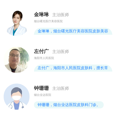
尔恂，男，主任医师，兼任山东大学、青
岛大学、滨州医学院教授，北京协和医科
金琳琳
主治医师
大学医学博士，烟台市皮肤科学科带头
烟台曙光医疗美容医院
人，山东省医学会变态反应分会委员、山
东省医学会激光分会委员。硕士研究生导
金琳琳，烟台曙光医疗美容医院皮肤美容
师。从事皮肤科临床工作25年。在国内外
科，【学校学历】毕业于中国医科大学，
发表有影响的学术论文30余篇。参与编写
先后进修于陆军总院全军皮肤病研究所、
左付广
国家“
主治医师
北京八大处整形医院、辽宁省人民医院，
海阳市人民医院
汲取了丰厚了医学理论知识与面部综合性
年轻化治疗临床经验，钻研出符合时代审
左付广，海阳市人民医院皮肤科，擅长常
美的“轻龄化”医美理念擅长项目注射塑
见皮肤病及多发病的诊断和治疗，临床经
形、祛皱纹、玻尿酸塑形
验丰富。对痤疮、银屑病、湿疹、荨麻
钟珊珊
主治医师
疹，白癜风、尖锐湿疣等疾病治疗有专
烟台业达医院
长。
钟珊珊，烟台业达医院皮肤科门诊。