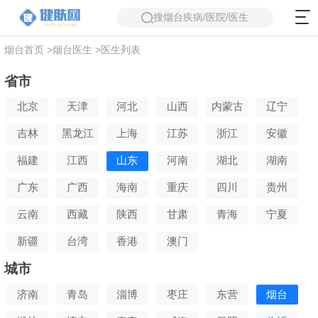
搜烟台疾病/医院/医生
烟台首页
>
烟台医生
>
医生列表
省市
北京
天津
河北
山西
内蒙古
辽宁
吉林
黑龙江
上海
江苏
浙江
安徽
福建
江西
山东
河南
湖北
湖南
广东
广西
海南
重庆
四川
贵州
云南
西藏
陕西
甘肃
青海
宁夏
新疆
台湾
香港
澳门
城市
济南
青岛
淄博
枣庄
东营
烟台