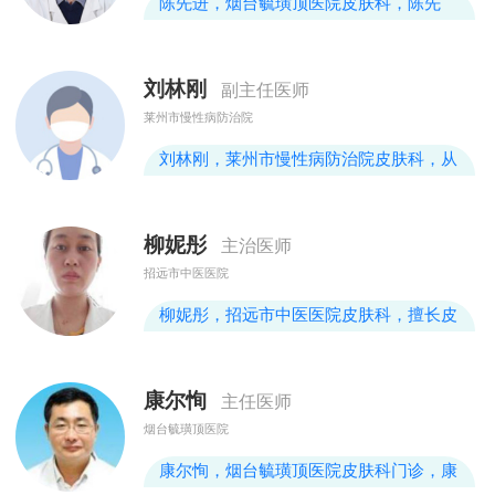
陈先进，烟台毓璜顶医院皮肤科，陈先
进，皮肤科副主任医师，中国医学科学院
医学博士，从事皮肤科工作10余年，不断
刘林刚
副主任医师
探索皮肤病的前沿技术与方法，熟练诊治
莱州市慢性病防治院
皮肤科常见病、多发病，擅长真菌性皮肤
病及其他感染性皮肤病、性病的诊治。主
刘林刚，莱州市慢性病防治院皮肤科，从
要研究方向为真菌性皮肤病，发表国家级
事皮肤病防治工作20多年，山东省医师协
论文10余篇，参编译著一部。
会皮肤科分会委员，烟台市医师协会皮肤
柳妮彤
主治医师
科分会副主任委员，山东省激光医学会皮
招远市中医医院
肤美容专业委员会委员，山东省职业病专
业临床质量控制中心专家委员会委员，获
柳妮彤，招远市中医医院皮肤科，擅长皮
山东省科技进步三等奖一项，中华预防医
肤与性病常见病与多发病的诊治与治疗，
学会科技进步三等奖一项，国家自然基金
如湿疹，扁平疣，接触性皮炎，带状疱疹
康尔恂
一项。
主任医师
等。
烟台毓璜顶医院
康尔恂，烟台毓璜顶医院皮肤科门诊，康