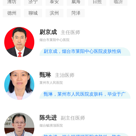
潍坊
济宁
泰安
威海
日照
临沂
德州
聊城
滨州
菏泽
尉京成
主任医师
烟台市莱阳中心医院
尉京成，烟台市莱阳中心医院皮肤性病
科，1987年毕业于上海第二军医大学医疗
系，主任医师，潍坊医学院教授，中华医
甄琳
主治医师
学会会员，从事皮肤病性病专业三十余
莱州市人民医院
年，发表论文八篇，科研成果两项，擅长
于慢性湿疹、荨麻疹、银屑病和白癜风等
甄琳，莱州市人民医院皮肤科，毕业于广
顽固性疾病的诊治，2002年取得卫生厅颁
东医学院皮肤病与性病专业，硕士研究生
发的性病诊疗合格证。
学历，曾于北京大学第一医院，山东省皮
陈先进
副主任医师
肤病医院进修学习
烟台毓璜顶医院