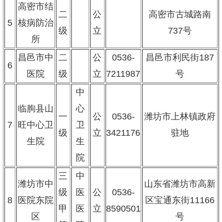
高密市结
二
公
高密市古城路南
5
核病防治
级
立
737号
所
昌邑市中
二
公
0536-
昌邑市利民街187
6
医院
级
立
7211987
号
中
临朐县山
心
一
公
0536-
潍坊市上林镇政府
7
旺中心卫
卫
级
立
3421176
驻地
生院
生
院
三
中
潍坊市中
山东省潍坊市高新
级
医
公
0536-
8
医院东院
区宝通东街11166
甲
医
立
8590501
区
号