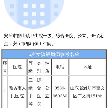
安丘市郚山镇卫生院一级、综合医院、公立、医保定
点，安丘市郚山镇卫生院。
6岁女孩银屑病参考名单
序
等
类
性
医院
电话
地址
号
级
别
质
三
综
潍坊市人
级
合
公
0536-
山东省潍坊市奎文
1
民医院
甲
医
立
963360
区广文街151号
等
院