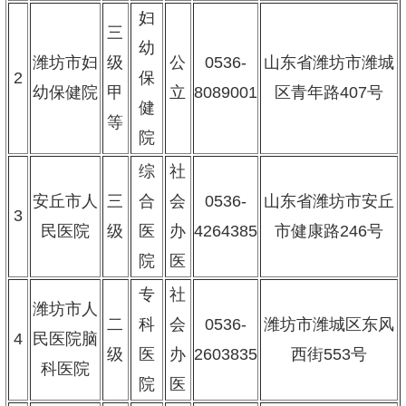
妇
三
幼
潍坊市妇
级
公
0536-
山东省潍坊市潍城
2
保
幼保健院
甲
立
8089001
区青年路407号
健
等
院
综
社
安丘市人
三
合
会
0536-
山东省潍坊市安丘
3
民医院
级
医
办
4264385
市健康路246号
院
医
专
社
潍坊市人
二
科
会
0536-
潍坊市潍城区东风
4
民医院脑
级
医
办
2603835
西街553号
科医院
院
医