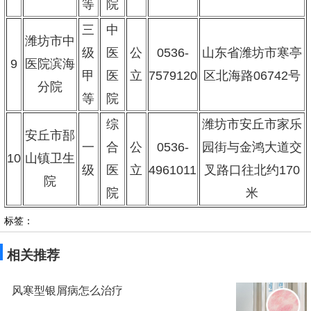
等
院
三
中
潍坊市中
级
医
公
0536-
山东省潍坊市寒亭
9
医院滨海
甲
医
立
7579120
区北海路06742号
分院
等
院
综
潍坊市安丘市家乐
安丘市郚
一
合
公
0536-
园街与金鸿大道交
10
山镇卫生
级
医
立
4961011
叉路口往北约170
院
院
米
标签：
相关推荐
风寒型银屑病怎么治疗