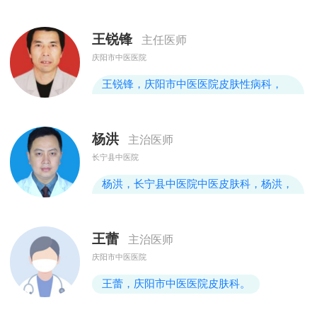
业于甘肃医学院，本科于甘肃中医药大学
2015年毕业。2012年12月参加临床工
王锐锋
主任医师
作。2013年7月前往庆阳市人民和宁县第
庆阳市中医医院
二人民医院培训全科医生总计一年时间。
2014年7月至2018年11月担任甘肃省庆阳
王锐锋，庆阳市中医医院皮肤性病科，
市宁县焦村镇卫生院临床医生工作，能熟
男，中医皮肤科主任医师，庆阳市名中
练处理各
医，甘肃省名中医，甘肃省皮肤科专业委
杨洪
主治医师
员会委员。1994年在西安医科大学第一临
长宁县中医院
床医学院皮肤科进修一年。
杨洪，长宁县中医院中医皮肤科，杨洪，
男，主治医师，擅长毛发疾病，雄激素性
脱发，斑秃，荨麻疹、皮炎、湿疹等疾病
王蕾
主治医师
的诊治
庆阳市中医医院
王蕾，庆阳市中医医院皮肤科。