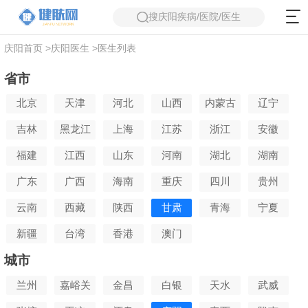
搜庆阳疾病/医院/医生
庆阳首页
>
庆阳医生
>
医生列表
省市
北京
天津
河北
山西
内蒙古
辽宁
吉林
黑龙江
上海
江苏
浙江
安徽
福建
江西
山东
河南
湖北
湖南
广东
广西
海南
重庆
四川
贵州
云南
西藏
陕西
甘肃
青海
宁夏
新疆
台湾
香港
澳门
城市
兰州
嘉峪关
金昌
白银
天水
武威