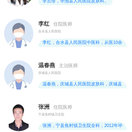
李云珍，华池县人民医院皮肤科。
痛，乳腺结节，乳腺良性肿瘤，更年期妇
女乳房疾病，男性乳房异常发育，乳房
李红
住院医师
合水县人民医院
李红，合水县人民医院中医科，从医10余
年，儿科主治医师，执业药师，毕业于宁
夏医科大学，2016-2017年予北京中日友
温春燕
主治医师
好医院、北京首都医科大学附属医院地坛
庆城县人民医院
医院进修学习。
温春燕，庆城县人民医院皮肤科，庆城县
人民医院皮肤科主治医师
张洲
住院医师
宁县焦村镇卫生院
张洲，宁县焦村镇卫生院全科，2012年毕