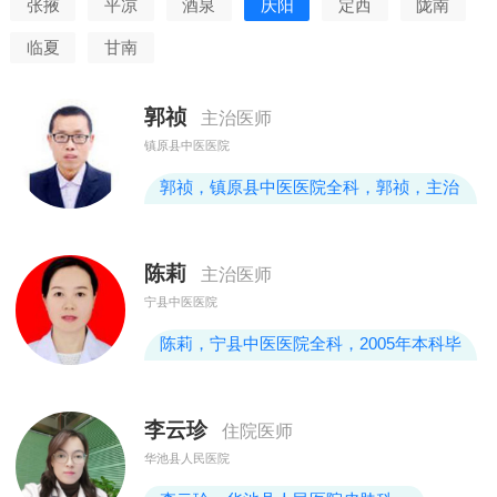
张掖
平凉
酒泉
庆阳
定西
陇南
临夏
甘南
郭祯
主治医师
镇原县中医医院
郭祯，镇原县中医医院全科，郭祯，主治
医师，毕业于甘肃中医药大学，临床医学
专业，本科学历。2015-2018参加全国全
陈莉
主治医师
科医师规范化培训，2019年取得中级职
宁县中医医院
称。
陈莉，宁县中医医院全科，2005年本科毕
业于甘肃中医学院，从事外科工作12年，
2018年在湖南中医药大学第一附属医院乳
李云珍
住院医师
腺科进修学习，擅长运用中医药治疗乳腺
华池县人民医院
增生病，乳腺囊肿，浆细胞性乳腺炎，肉
芽肿性乳腺炎，急性乳腺炎，经前乳房疼