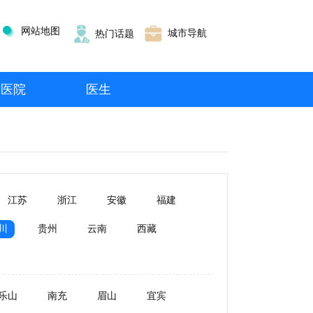
网站地图
城市导航
热门话题
医院
医生
江苏
浙江
安徽
福建
川
贵州
云南
西藏
乐山
南充
眉山
宜宾