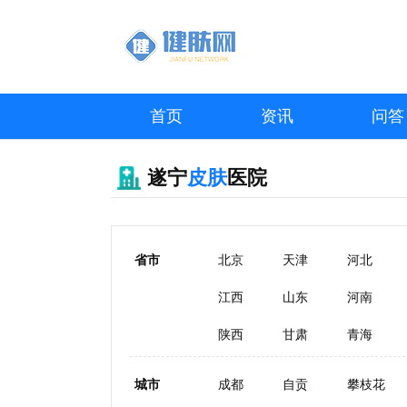
首页
资讯
问答
遂宁
皮肤
医院
省市
北京
天津
河北
江西
山东
河南
陕西
甘肃
青海
城市
成都
自贡
攀枝花