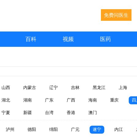
免费问医生
百科
视频
医药
山西
内蒙古
辽宁
吉林
黑龙江
上海
湖北
湖南
广东
广西
海南
重庆
四
宁夏
新疆
台湾
香港
澳门
泸州
德阳
绵阳
广元
遂宁
内江