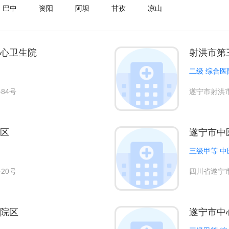
巴中
资阳
阿坝
甘孜
凉山
心卫生院
射洪市第
二级 综合医
84号
遂宁市射洪市
区
遂宁市中
三级甲等 中
20号
四川省遂宁
院区
遂宁市中