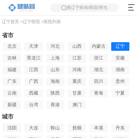
搜辽宁疾病/医院/医生
辽宁首页
>
辽宁医院
>
医院列表
省市
北京
天津
河北
山西
内蒙古
辽宁
吉林
黑龙江
上海
江苏
浙江
安徽
福建
江西
山东
河南
湖北
湖南
广东
广西
海南
重庆
四川
贵州
云南
西藏
陕西
甘肃
青海
宁夏
新疆
台湾
香港
澳门
城市
沈阳
大连
鞍山
抚顺
本溪
丹东