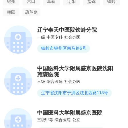
锦州
营口
阜新
辽阳
盘锦
铁岭
朝阳
葫芦岛
辽宁奉天中医院铁岭分院
一级
中医专科
社会办医
铁岭市银州区南马路6号
中国医科大学附属盛京医院沈阳
雍森医院
三级
综合医院
社会办医
辽宁省沈阳市于洪区沈北西路118号
中国医科大学附属盛京医院
三级甲等
综合医院
公立