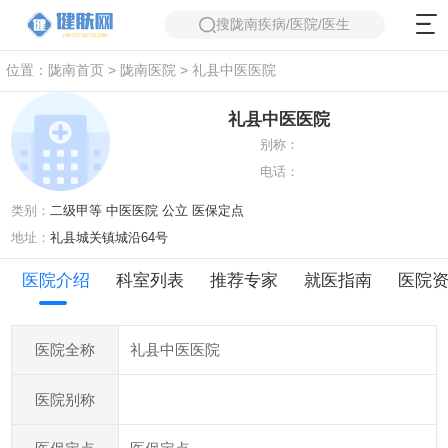
搜陇南疾病/医院/医生
位置：
陇南首页
>
陇南医院
> 礼县中医医院
礼县中医医院
别称：
电话：
类别：
二级甲等 中医医院 公立 医保定点
地址：
礼县城关镇城沿64号
医院介绍
科室列表
推荐专家
就医指南
医院
礼县中医医院
医院全称
医院别称